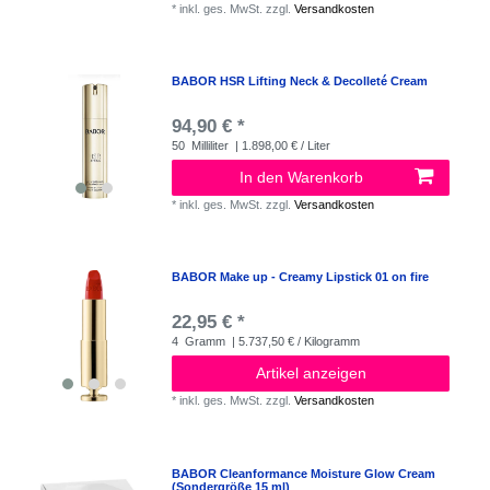
*
inkl. ges. MwSt.
zzgl.
Versandkosten
BABOR HSR Lifting Neck & Decolleté Cream
94,90 € *
50
Milliliter
| 1.898,00 € / Liter
In den Warenkorb
*
inkl. ges. MwSt.
zzgl.
Versandkosten
BABOR Make up - Creamy Lipstick 01 on fire
22,95 € *
4
Gramm
| 5.737,50 € / Kilogramm
Artikel anzeigen
*
inkl. ges. MwSt.
zzgl.
Versandkosten
BABOR Cleanformance Moisture Glow Cream
(Sondergröße 15 ml)