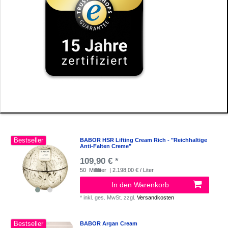
Bestseller
BABOR HSR Lifting Cream Rich - "Reichhaltige
Anti-Falten Creme"
109,90 € *
50
Milliliter
| 2.198,00 € / Liter
In den Warenkorb
*
inkl. ges. MwSt.
zzgl.
Versandkosten
Bestseller
BABOR Argan Cream