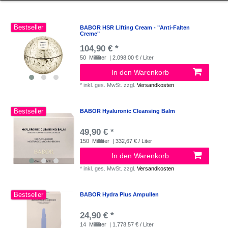
Bestseller
BABOR HSR Lifting Cream - "Anti-Falten
Creme"
104,90 € *
50
Milliliter
| 2.098,00 € / Liter
In den Warenkorb
*
inkl. ges. MwSt.
zzgl.
Versandkosten
Bestseller
BABOR Hyaluronic Cleansing Balm
49,90 € *
150
Milliliter
| 332,67 € / Liter
In den Warenkorb
*
inkl. ges. MwSt.
zzgl.
Versandkosten
Bestseller
BABOR Hydra Plus Ampullen
24,90 € *
14
Milliliter
| 1.778,57 € / Liter