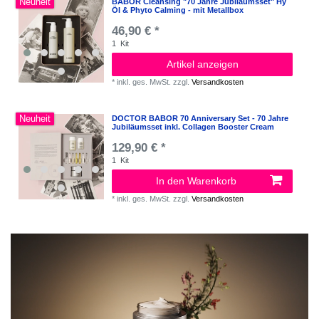
Neuheit
BABOR Cleansing "70 Jahre Jubiläumsset" Hy
Öl & Phyto Calming - mit Metallbox
46,90 € *
1
Kit
Artikel anzeigen
*
inkl. ges. MwSt.
zzgl.
Versandkosten
Neuheit
DOCTOR BABOR 70 Anniversary Set - 70 Jahre
Jubiläumsset inkl. Collagen Booster Cream
129,90 € *
1
Kit
In den Warenkorb
*
inkl. ges. MwSt.
zzgl.
Versandkosten