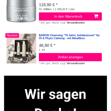
119,90 € *
50
Milliliter
| 2.398,00 € / Liter
In den Warenkorb
*
inkl. ges. MwSt.
zzgl.
Versandkosten
Neuheit
BABOR Cleansing "70 Jahre Jubiläumsset" Hy
Öl & Phyto Calming - mit Metallbox
46,90 € *
1
Kit
Artikel anzeigen
*
inkl. ges. MwSt.
zzgl.
Versandkosten