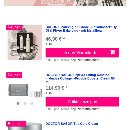
Neuheit
BABOR Cleansing "70 Jahre Jubiläumsset" Hy
Öl & Phyto Balancing - mit Metallbox
46,90 € *
1
Kit
In den Warenkorb
*
inkl. ges. MwSt.
zzgl.
Versandkosten
Neuheit
DOCTOR BABOR Peptide Lifting Routine -
inklusive Collagen-Peptide Booster Cream 50
ml
114,90 € *
1
Kit
Artikel anzeigen
*
inkl. ges. MwSt.
zzgl.
Versandkosten
Bestseller
DOCTOR BABOR The Cure Cream