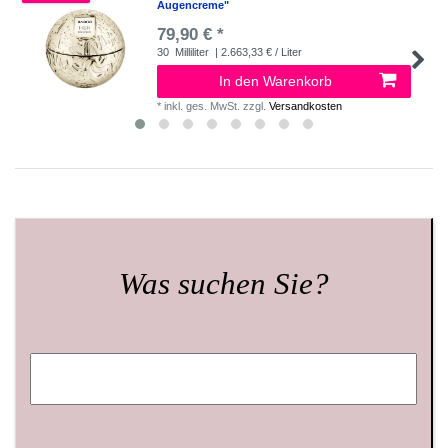
Augencreme"
79,90 € *
30
Milliliter
| 2.663,33 € / Liter
In den Warenkorb
*
inkl. ges. MwSt.
zzgl.
Versandkosten
Was suchen Sie?