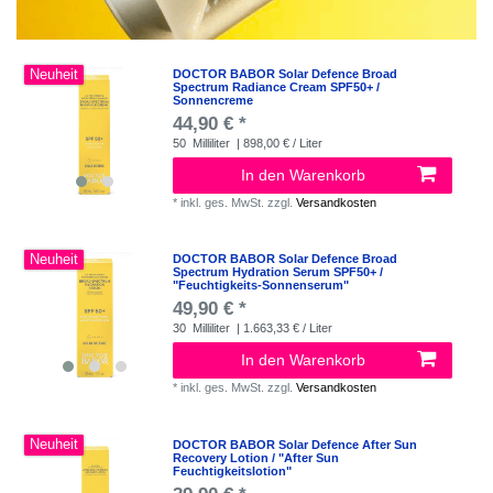
Neuheit
DOCTOR BABOR Solar Defence Broad
Spectrum Radiance Cream SPF50+ /
Sonnencreme
44,90 € *
50
Milliliter
| 898,00 € / Liter
In den Warenkorb
*
inkl. ges. MwSt.
zzgl.
Versandkosten
Neuheit
DOCTOR BABOR Solar Defence Broad
Spectrum Hydration Serum SPF50+ /
"Feuchtigkeits-Sonnenserum"
49,90 € *
30
Milliliter
| 1.663,33 € / Liter
In den Warenkorb
*
inkl. ges. MwSt.
zzgl.
Versandkosten
Neuheit
DOCTOR BABOR Solar Defence After Sun
Recovery Lotion / "After Sun
Feuchtigkeitslotion"