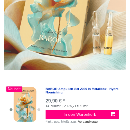
Neuheit
BABOR Ampullen-Set 2026 in Metallbox - Hydra
Nourishing
29,90 € *
14
Milliliter
| 2.135,71 € / Liter
In den Warenkorb
*
inkl. ges. MwSt.
zzgl.
Versandkosten