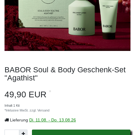
BABOR Soul & Body Geschenk-Set
"Agathist"
*
49,90 EUR
Inhalt
1
Kit
*Inklusive MwSt. zzgl.
Versand
Lieferung
Di. 11.08. - Do. 13.08.26