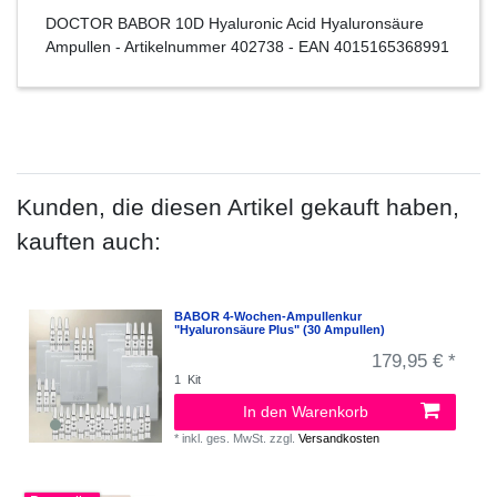
DOCTOR BABOR 10D Hyaluronic Acid Hyaluronsäure
Ampullen
- Artikelnummer
402738
- EAN
4015165368991
Kunden, die diesen Artikel gekauft haben,
kauften auch:
BABOR 4-Wochen-Ampullenkur
"Hyaluronsäure Plus" (30 Ampullen)
179,95 € *
1
Kit
In den Warenkorb
*
inkl. ges. MwSt.
zzgl.
Versandkosten