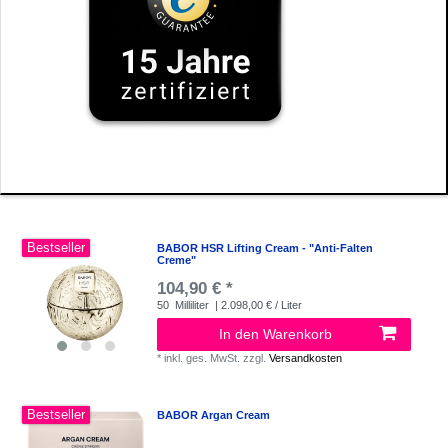
Bestseller
BABOR HSR Lifting Cream - "Anti-Falten
Creme"
104,90 € *
50
Milliliter
| 2.098,00 € / Liter
In den Warenkorb
*
inkl. ges. MwSt.
zzgl.
Versandkosten
Bestseller
BABOR Argan Cream