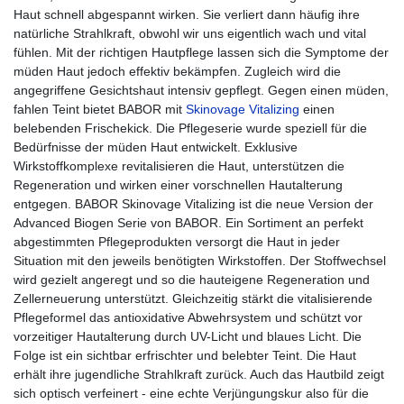
Haut schnell abgespannt wirken. Sie verliert dann häufig ihre
natürliche Strahlkraft, obwohl wir uns eigentlich wach und vital
fühlen. Mit der richtigen Hautpflege lassen sich die Symptome der
müden Haut jedoch effektiv bekämpfen. Zugleich wird die
angegriffene Gesichtshaut intensiv gepflegt. Gegen einen müden,
fahlen Teint bietet BABOR mit
Skinovage Vitalizing
einen
belebenden Frischekick. Die Pflegeserie wurde speziell für die
Bedürfnisse der müden Haut entwickelt. Exklusive
Wirkstoffkomplexe revitalisieren die Haut, unterstützen die
Regeneration und wirken einer vorschnellen Hautalterung
entgegen. BABOR Skinovage Vitalizing ist die neue Version der
Advanced Biogen Serie von BABOR. Ein Sortiment an perfekt
abgestimmten Pflegeprodukten versorgt die Haut in jeder
Situation mit den jeweils benötigten Wirkstoffen. Der Stoffwechsel
wird gezielt angeregt und so die hauteigene Regeneration und
Zellerneuerung unterstützt. Gleichzeitig stärkt die vitalisierende
Pflegeformel das antioxidative Abwehrsystem und schützt vor
vorzeitiger Hautalterung durch UV-Licht und blaues Licht. Die
Folge ist ein sichtbar erfrischter und belebter Teint. Die Haut
erhält ihre jugendliche Strahlkraft zurück. Auch das Hautbild zeigt
sich optisch verfeinert - eine echte Verjüngungskur also für die