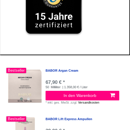
Bestseller
BABOR Argan Cream
67,90 € *
50
Milliliter
| 1.358,00 € / Liter
In den Warenkorb
*
inkl. ges. MwSt.
zzgl.
Versandkosten
Bestseller
BABOR Lift Express Ampullen