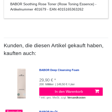
BABOR Soothing Rose Toner (Rose Toning Essence)
-
Artikelnummer
401679
- EAN
4015165363262
Kunden, die diesen Artikel gekauft haben,
kauften auch:
BABOR Deep Cleansing Foam
29,90 € *
200
Milliliter
| 149,50 € / Liter
In den Warenkorb
*
inkl. ges. MwSt.
zzgl.
Versandkosten
Bestseller
BABOR Hy Öl