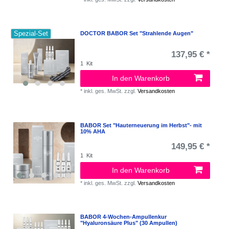
Spezial-Set
DOCTOR BABOR Set "Strahlende Augen"
137,95 € *
1
Kit
In den Warenkorb
*
inkl. ges. MwSt.
zzgl.
Versandkosten
BABOR Set "Hauterneuerung im Herbst"- mit
10% AHA
149,95 € *
1
Kit
In den Warenkorb
*
inkl. ges. MwSt.
zzgl.
Versandkosten
BABOR 4-Wochen-Ampullenkur
"Hyaluronsäure Plus" (30 Ampullen)