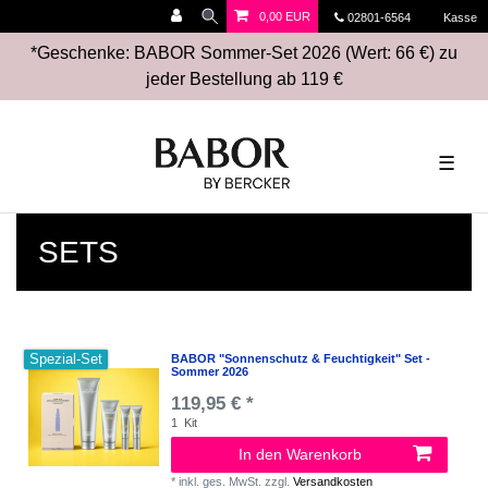
0,00 EUR
02801-6564
Kasse
*Geschenke: BABOR Sommer-Set 2026 (Wert: 66 €) zu
jeder Bestellung ab 119 €
☰
SETS
Spezial-Set
BABOR "Sonnenschutz & Feuchtigkeit" Set -
Sommer 2026
119,95 € *
1
Kit
In den Warenkorb
*
inkl. ges. MwSt.
zzgl.
Versandkosten