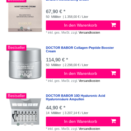
67,90 € *
50
Milliliter
| 1.358,00 € / Liter
In den Warenkorb
*
inkl. ges. MwSt.
zzgl.
Versandkosten
Bestseller
DOCTOR BABOR Collagen-Peptide Booster
Cream
114,90 € *
50
Milliliter
| 2.298,00 € / Liter
In den Warenkorb
*
inkl. ges. MwSt.
zzgl.
Versandkosten
Bestseller
DOCTOR BABOR 10D Hyaluronic Acid
Hyaluronsäure Ampullen
44,90 € *
14
Milliliter
| 3.207,14 € / Liter
In den Warenkorb
*
inkl. ges. MwSt.
zzgl.
Versandkosten