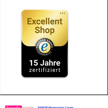
Bestseller
BABOR Moisturizing Cream