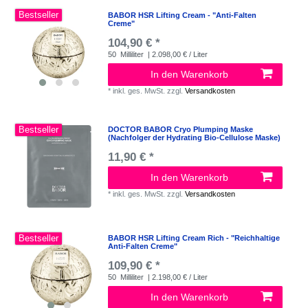
Bestseller
BABOR HSR Lifting Cream - "Anti-Falten
Creme"
104,90 € *
50
Milliliter
| 2.098,00 € / Liter
In den Warenkorb
*
inkl. ges. MwSt.
zzgl.
Versandkosten
Bestseller
DOCTOR BABOR Cryo Plumping Maske
(Nachfolger der Hydrating Bio-Cellulose Maske)
11,90 € *
In den Warenkorb
*
inkl. ges. MwSt.
zzgl.
Versandkosten
Bestseller
BABOR HSR Lifting Cream Rich - "Reichhaltige
Anti-Falten Creme"
109,90 € *
50
Milliliter
| 2.198,00 € / Liter
In den Warenkorb