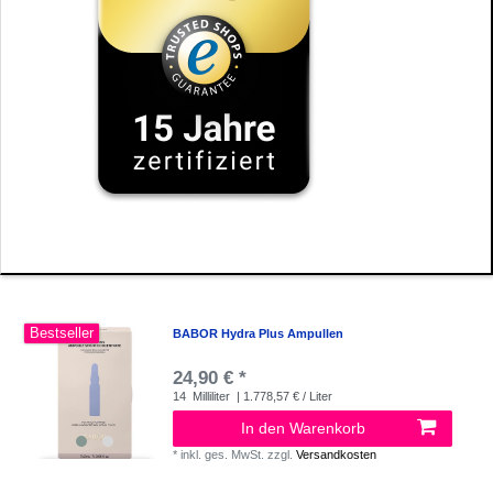
Bestseller
BABOR Hydra Plus Ampullen
24,90 € *
14
Milliliter
| 1.778,57 € / Liter
In den Warenkorb
*
inkl. ges. MwSt.
zzgl.
Versandkosten