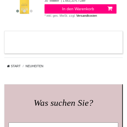
30
Milliliter
| 1.663,33 € / Liter
In den Warenkorb
*
inkl. ges. MwSt.
zzgl.
Versandkosten
START
NEUHEITEN
Was suchen Sie?