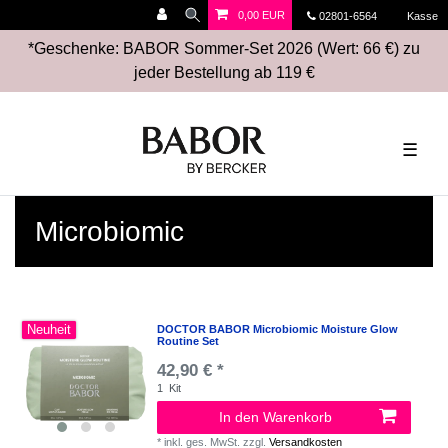
0,00 EUR
02801-6564
Kasse
*Geschenke: BABOR Sommer-Set 2026 (Wert: 66 €) zu
jeder Bestellung ab 119 €
☰
Microbiomic
Neuheit
DOCTOR BABOR Microbiomic Moisture Glow
Routine Set
42,90 € *
1
Kit
In den Warenkorb
*
inkl. ges. MwSt.
zzgl.
Versandkosten