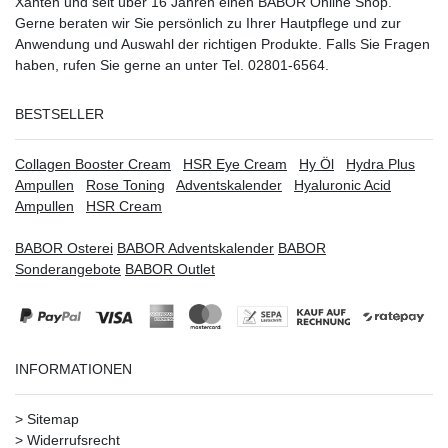
Xanten
und seit über 16 Jahren einen BABOR Online Shop.
Gerne beraten wir Sie persönlich zu Ihrer Hautpflege und zur
Anwendung und Auswahl der richtigen Produkte. Falls Sie Fragen
haben, rufen Sie gerne an unter Tel. 02801-6564.
BESTSELLER
Collagen Booster Cream
HSR Eye Cream
Hy Öl
Hydra Plus
Ampullen
Rose Toning
Adventskalender
Hyaluronic Acid
Ampullen
HSR Cream
BABOR Osterei
BABOR Adventskalender
BABOR
Sonderangebote
BABOR Outlet
INFORMATIONEN
>
Sitemap
>
Widerrufsrecht