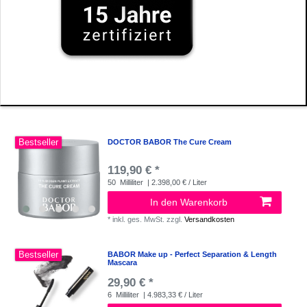
Bestseller
DOCTOR BABOR The Cure Cream
119,90 € *
50
Milliliter
| 2.398,00 € / Liter
In den Warenkorb
*
inkl. ges. MwSt.
zzgl.
Versandkosten
Bestseller
BABOR Make up - Perfect Separation & Length
Mascara
29,90 € *
6
Milliliter
| 4.983,33 € / Liter