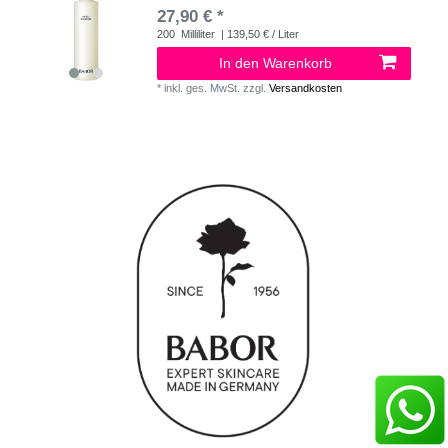
27,90 € *
200
Milliliter
| 139,50 € / Liter
In den Warenkorb
*
inkl. ges. MwSt.
zzgl.
Versandkosten