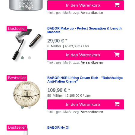
In den Warenkorb
*
inkl. ges. MwSt.
zzgl.
Versandkosten
Bestseller
BABOR Make up - Perfect Separation & Length
Mascara
29,90 € *
6
Milliliter
| 4.983,33 € / Liter
In den Warenkorb
*
inkl. ges. MwSt.
zzgl.
Versandkosten
Bestseller
BABOR HSR Lifting Cream Rich - "Reichhaltige
Anti-Falten Creme"
109,90 € *
50
Milliliter
| 2.198,00 € / Liter
In den Warenkorb
*
inkl. ges. MwSt.
zzgl.
Versandkosten
Bestseller
BABOR Hy Öl