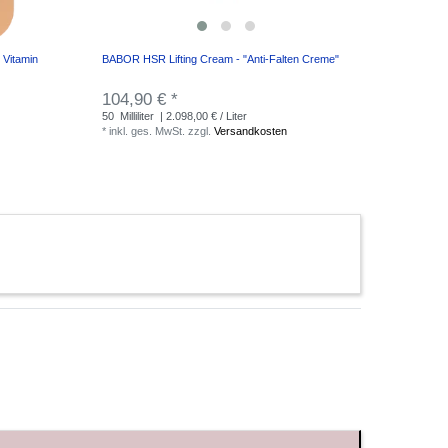
 Vitamin
BABOR HSR Lifting Cream - "Anti-Falten Creme"
104,90 € *
50
Milliliter
| 2.098,00 € / Liter
*
inkl. ges. MwSt.
zzgl.
Versandkosten