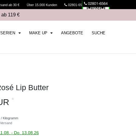
rsand ab 30 €
Über 15.000 Kunden
02801-6564
Kasse
 ab 119 €
TSERIEN
MAKE UP
ANGEBOTE
SUCHE
sé Lip Butter
*
EUR
 / Kilogramm
Versand
11.08. - Do. 13.08.26