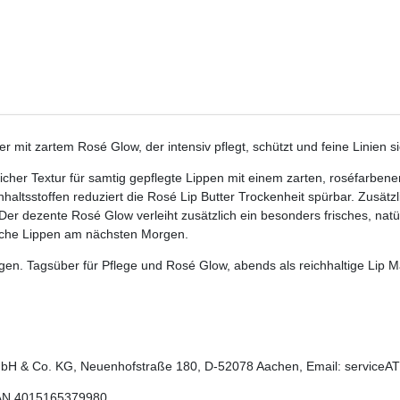
mit zartem Rosé Glow, der intensiv pflegt, schützt und feine Linien sic
eicher Textur für samtig gepflegte Lippen mit einem zarten, roséfarben
ltsstoffen reduziert die Rosé Lip Butter Trockenheit spürbar. Zusätzli
 Der dezente Rosé Glow verleiht zusätzlich ein besonders frisches, nat
weiche Lippen am nächsten Morgen.
en. Tagsüber für Pflege und Rosé Glow, abends als reichhaltige Lip M
H & Co. KG, Neuenhofstraße 180, D-52078 Aachen, Email: serviceAT
AN
4015165379980