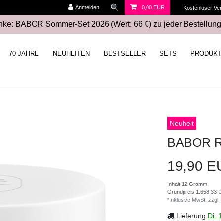
Anmelden
0,00 EUR
Kostenloser Ve
ke: BABOR Sommer-Set 2026 (Wert: 66 €) zu jeder Bestellung
70 JAHRE
NEUHEITEN
BESTSELLER
SETS
PRODUK
Neuheit
BABOR Ro
19,90 
Inhalt
12
Gramm
Grundpreis
1.658,33 €
*Inklusive MwSt. zzgl.
Lieferung
Di. 