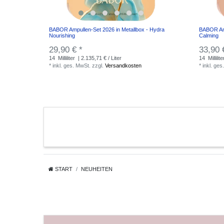
BABOR Ampullen-Set 2026 in Metallbox - Hydra
BABOR Amp
Nourishing
Calming
29,90 € *
33,90 
14
Milliliter
| 2.135,71 € / Liter
14
Millilite
*
inkl. ges. MwSt.
zzgl.
Versandkosten
*
inkl. ges
START
NEUHEITEN