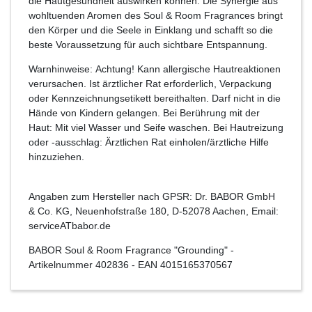
die Hautgesundheit auswirken können. Die Synergie aus
wohltuenden Aromen des Soul & Room Fragrances bringt
den Körper und die Seele in Einklang und schafft so die
beste Voraussetzung für auch sichtbare Entspannung.
Warnhinweise: Achtung! Kann allergische Hautreaktionen
verursachen. Ist ärztlicher Rat erforderlich, Verpackung
oder Kennzeichnungsetikett bereithalten. Darf nicht in die
Hände von Kindern gelangen. Bei Berührung mit der
Haut: Mit viel Wasser und Seife waschen. Bei Hautreizung
oder -ausschlag: Ärztlichen Rat einholen/ärztliche Hilfe
hinzuziehen.
Angaben zum Hersteller nach GPSR: Dr. BABOR GmbH
& Co. KG, Neuenhofstraße 180, D-52078 Aachen, Email:
serviceATbabor.de
BABOR Soul & Room Fragrance "Grounding"
-
Artikelnummer
402836
- EAN
4015165370567