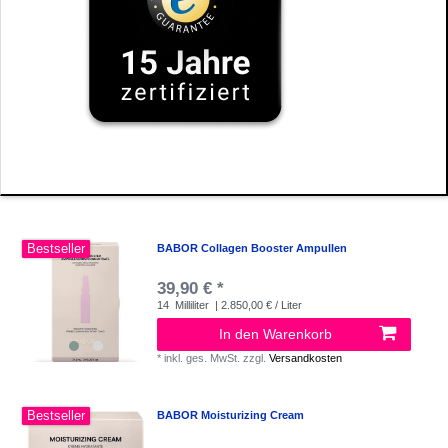
Bestseller
BABOR Collagen Booster Ampullen
39,90 € *
14
Milliliter
| 2.850,00 € / Liter
In den Warenkorb
*
inkl. ges. MwSt.
zzgl.
Versandkosten
Bestseller
BABOR Moisturizing Cream