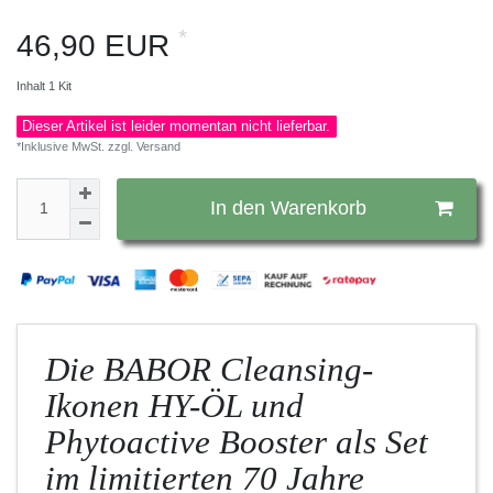
*
46,90 EUR
Inhalt
1
Kit
Dieser Artikel ist leider momentan nicht lieferbar.
*Inklusive MwSt. zzgl.
Versand
In den Warenkorb
Die BABOR Cleansing-
Ikonen HY-ÖL und
Phytoactive Booster als Set
im limitierten 70 Jahre