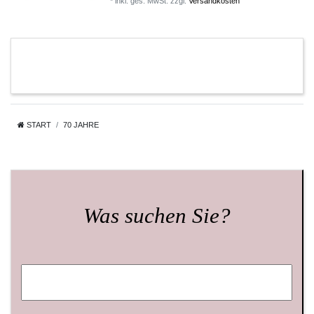
*
inkl. ges. MwSt.
zzgl.
Versandkosten
START
70 JAHRE
Was suchen Sie?