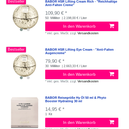
Bestseller
BABOR HSR Lifting Cream Rich - "Reichhaltige
Anti-Falten Creme"
109,90 € *
50
Milliliter
| 2.198,00 € / Liter
In den Warenkorb
*
inkl. ges. MwSt.
zzgl.
Versandkosten
Bestseller
BABOR HSR Lifting Eye Cream - "Anti-Falten
Augencreme"
79,90 € *
30
Milliliter
| 2.663,33 € / Liter
In den Warenkorb
*
inkl. ges. MwSt.
zzgl.
Versandkosten
BABOR Reisegröße Hy Öl 50 ml & Phyto
Booster Hydrating 30 ml
14,95 € *
1
Kit
In den Warenkorb