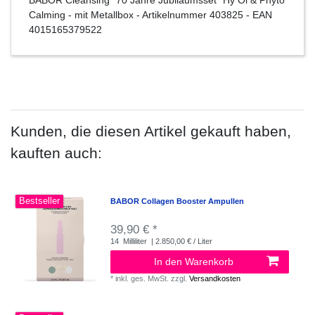
BABOR Cleansing "70 Jahre Jubiläumsset" Hy Öl & Phyto
Calming - mit Metallbox
- Artikelnummer
403825
- EAN
4015165379522
Kunden, die diesen Artikel gekauft haben,
kauften auch:
Bestseller
BABOR Collagen Booster Ampullen
39,90 € *
14
Milliliter
| 2.850,00 € / Liter
In den Warenkorb
*
inkl. ges. MwSt.
zzgl.
Versandkosten