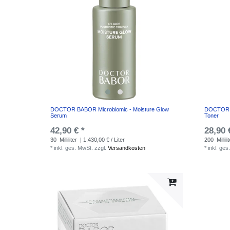
DOCTOR BABOR Microbiomic - Moisture Glow
DOCTOR B
Serum
Toner
42,90 € *
28,90 
30
Milliliter
| 1.430,00 € / Liter
200
Millili
*
inkl. ges. MwSt.
zzgl.
Versandkosten
*
inkl. ges