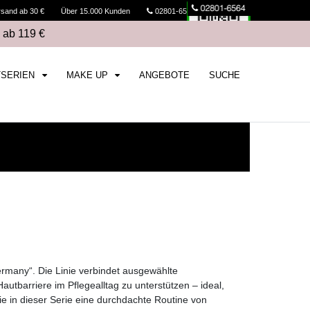
rsand ab 30 €
Über 15.000 Kunden
02801-6564
Kasse
 ab 119 €
TSERIEN
MAKE UP
ANGEBOTE
SUCHE
any“. Die Linie verbindet ausgewählte
utbarriere im Pflegealltag zu unterstützen – ideal,
e in dieser Serie eine durchdachte Routine von