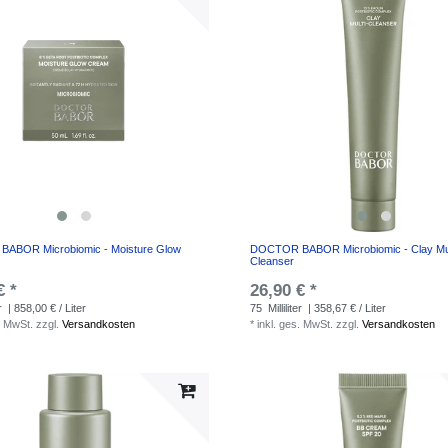
ABOR Microbiomic - Moisture Glow
DOCTOR BABOR Microbiomic - Clay Mul
Cleanser
€ *
26,90 € *
r
| 858,00 € / Liter
75
Milliliter
| 358,67 € / Liter
. MwSt.
zzgl.
Versandkosten
*
inkl. ges. MwSt.
zzgl.
Versandkosten