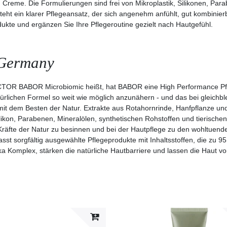
Creme. Die Formulierungen sind frei von Mikroplastik, Silikonen, Para
eht ein klarer Pflegeansatz, der sich angenehm anfühlt, gut kombinierb
dukte und ergänzen Sie Ihre Pflegeroutine gezielt nach Hautgefühl.
 Germany
R BABOR Microbiomic heißt, hat BABOR eine High Performance Pfleg
türlichen Formel so weit wie möglich anzunähern - und das bei gleichbl
it dem Besten der Natur. Extrakte aus Rotahornrinde, Hanfpflanze un
ilikon, Parabenen, Mineralölen, synthetischen Rohstoffen und tierischen
 Kräfte der Natur zu besinnen und bei der Hautpflege zu den wohltuende
sorgfältig ausgewählte Pflegeprodukte mit Inhaltsstoffen, die zu 95
ka Komplex, stärken die natürliche Hautbarriere und lassen die Haut vo