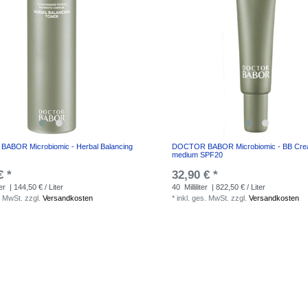
ABOR Microbiomic - Herbal Balancing
DOCTOR BABOR Microbiomic - BB Cre
medium SPF20
€ *
32,90 € *
ter
| 144,50 € / Liter
40
Milliliter
| 822,50 € / Liter
. MwSt.
zzgl.
Versandkosten
*
inkl. ges. MwSt.
zzgl.
Versandkosten