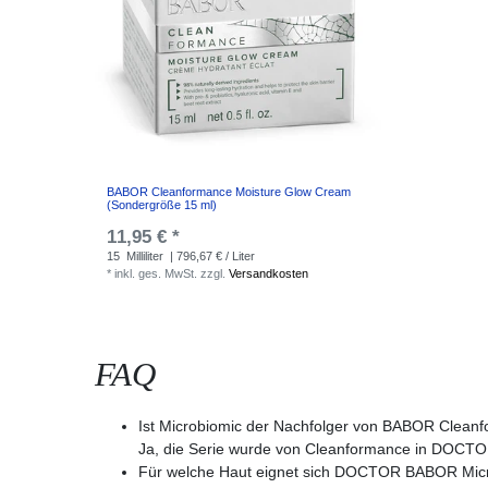
BABOR Cleanformance Moisture Glow Cream
(Sondergröße 15 ml)
11,95 € *
15
Milliliter
| 796,67 € / Liter
*
inkl. ges. MwSt.
zzgl.
Versandkosten
FAQ
Ist Microbiomic der Nachfolger von BABOR Clean
Ja, die Serie wurde von Cleanformance in DOCTOR 
Für welche Haut eignet sich DOCTOR BABOR Mic