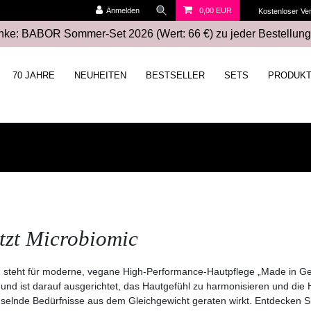
Anmelden
0,00 EUR
Kostenloser Ve
ke: BABOR Sommer-Set 2026 (Wert: 66 €) zu jeder Bestellung
70 JAHRE
NEUHEITEN
BESTSELLER
SETS
PRODUK
tzt Microbiomic
eht für moderne, vegane High-Performance-Hautpflege „Made in Germ
nd ist darauf ausgerichtet, das Hautgefühl zu harmonisieren und die Ha
selnde Bedürfnisse aus dem Gleichgewicht geraten wirkt. Entdecken Si