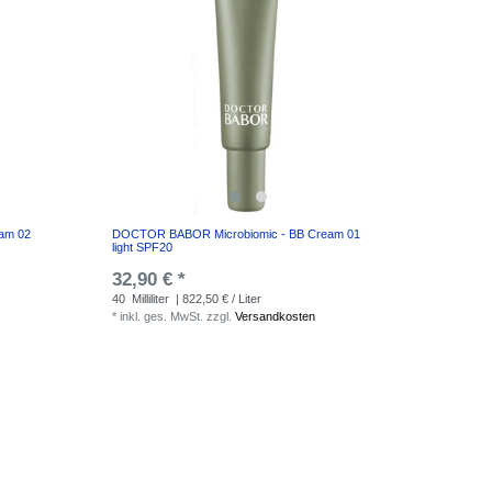
am 02
DOCTOR BABOR Microbiomic - BB Cream 01
light SPF20
32,90 € *
40
Milliliter
| 822,50 € / Liter
*
inkl. ges. MwSt.
zzgl.
Versandkosten