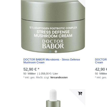
DOCTOR BABOR Microbiomic - Stress Defense
DOCTOR B
Mushroom Cream
Cream
52,90 € *
42,90 
50
Milliliter
| 1.058,00 € / Liter
50
Millilite
*
inkl. ges. MwSt.
zzgl.
Versandkosten
*
inkl. ges