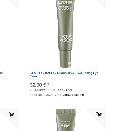
ti
DOCTOR BABOR Microbiomic - Awakening Eye
Cream
32,90 € *
15
Milliliter
| 2.193,33 € / Liter
*
inkl. ges. MwSt.
zzgl.
Versandkosten