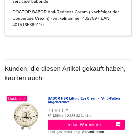
serviceATbabor.de
DOCTOR BABOR Anti-Redness Cream (Nachfolger der
Couperose Cream)
- Artikelnummer
402759
- EAN
4015165369110
Kunden, die diesen Artikel gekauft haben,
kauften auch:
Bestseller
BABOR HSR Lifting Eye Cream - "Anti-Falten
Augencreme"
79,90 € *
30
Milliliter
| 2.663,33 € / Liter
In den Warenkorb
*
inkl. ges. MwSt.
zzgl.
Versandkosten