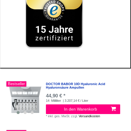
Bestseller
DOCTOR BABOR 10D Hyaluronic Acid
Hyaluronsäure Ampullen
44,90 € *
14
Milliliter
| 3.207,14 € / Liter
In den Warenkorb
*
inkl. ges. MwSt.
zzgl.
Versandkosten