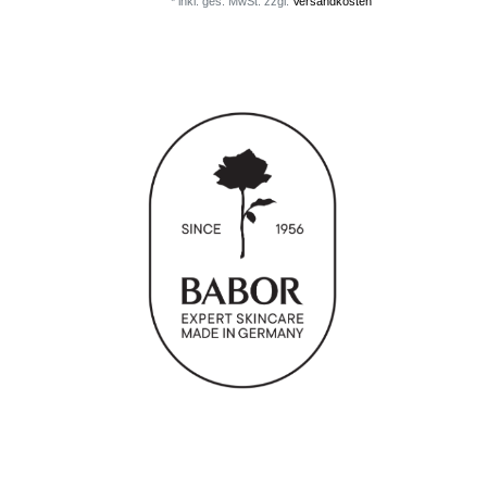
*
inkl. ges. MwSt.
zzgl.
Versandkosten