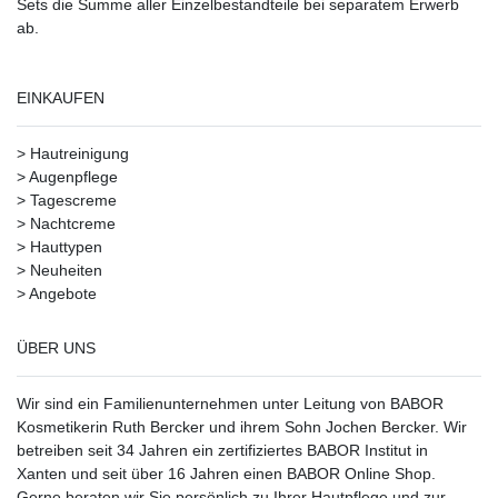
Sets die Summe aller Einzelbestandteile bei separatem Erwerb
ab.
EINKAUFEN
>
Hautreinigung
>
Augenpflege
>
Tagescreme
>
Nachtcreme
>
Hauttypen
>
Neuheiten
>
Angebote
ÜBER UNS
Wir sind ein Familienunternehmen unter Leitung von BABOR
Kosmetikerin Ruth Bercker und ihrem Sohn Jochen Bercker. Wir
betreiben seit 34 Jahren ein
zertifiziertes
BABOR Institut in
Xanten
und seit über 16 Jahren einen BABOR Online Shop.
Gerne beraten wir Sie persönlich zu Ihrer Hautpflege und zur