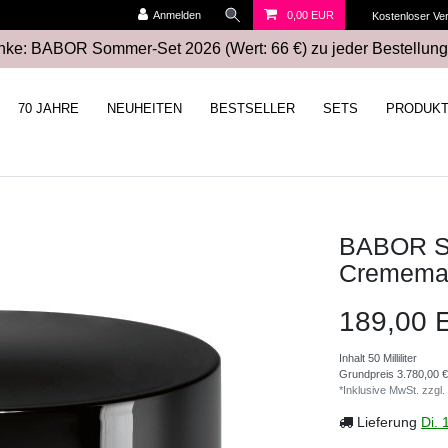
Anmelden
0,00 EUR
Kostenloser Ve
ke: BABOR Sommer-Set 2026 (Wert: 66 €) zu jeder Bestellung
70 JAHRE
NEUHEITEN
BESTSELLER
SETS
PRODUK
BABOR Se
Cremema
189,00
Inhalt
50
Milliliter
Grundpreis
3.780,00 € 
*Inklusive MwSt. zzgl.
Lieferung
Di. 