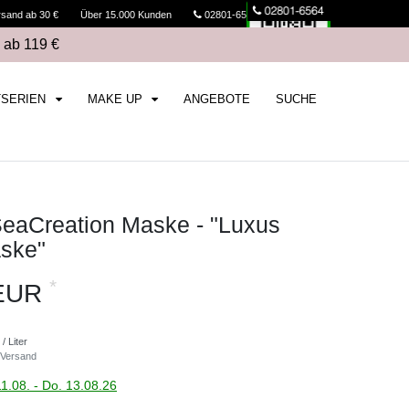
rsand ab 30 €
Über 15.000 Kunden
02801-6564
Kasse
 ab 119 €
TSERIEN
MAKE UP
ANGEBOTE
SUCHE
aCreation Maske - "Luxus
ske"
*
 EUR
/ Liter
Versand
11.08. - Do. 13.08.26