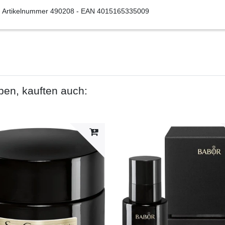
- Artikelnummer
490208
- EAN
4015165335009
ben, kauften auch: