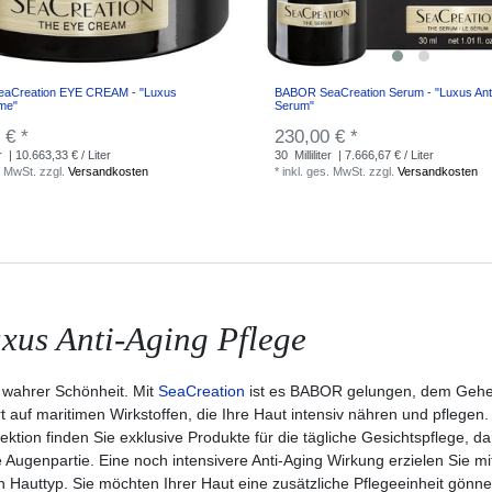
aCreation EYE CREAM - "Luxus
BABOR SeaCreation Serum - "Luxus Ant
me"
Serum"
 € *
230,00 € *
r
| 10.663,33 € / Liter
30
Milliliter
| 7.666,67 € / Liter
. MwSt.
zzgl.
Versandkosten
*
inkl. ges. MwSt.
zzgl.
Versandkosten
xus Anti-Aging Pflege
 wahrer Schönheit. Mit
SeaCreation
ist es BABOR gelungen, dem Gehei
auf maritimen Wirkstoffen, die Ihre Haut intensiv nähren und pflegen. 
lektion finden Sie exklusive Produkte für die tägliche Gesichtspflege, 
he Augenpartie. Eine noch intensivere Anti-Aging Wirkung erzielen Sie
en Hauttyp. Sie möchten Ihrer Haut eine zusätzliche Pflegeeinheit gönn