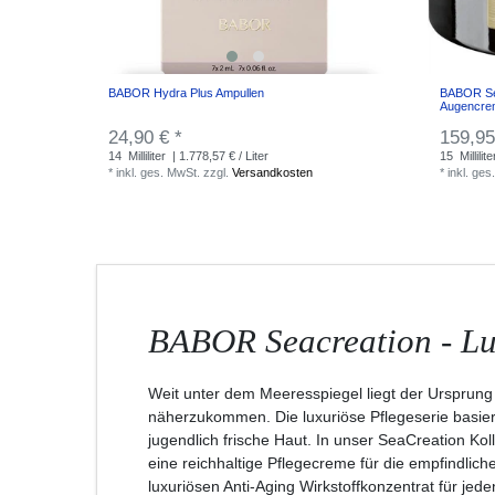
BABOR Hydra Plus Ampullen
BABOR Se
Augencre
24,90 € *
159,95
14
Milliliter
| 1.778,57 € / Liter
15
Millilite
*
inkl. ges. MwSt.
zzgl.
Versandkosten
*
inkl. ges
BABOR Seacreation - Lu
Weit unter dem Meeresspiegel liegt der Ursprung
näherzukommen. Die luxuriöse Pflegeserie basiert 
jugendlich frische Haut. In unser SeaCreation Kol
eine reichhaltige Pflegecreme für die empfindlic
luxuriösen Anti-Aging Wirkstoffkonzentrat für jed