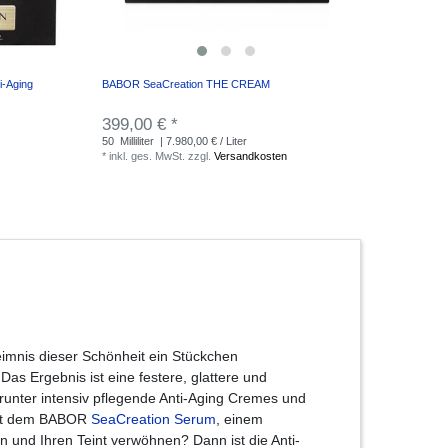
i-Aging
BABOR SeaCreation THE CREAM
399,00 € *
50
Milliliter
| 7.980,00 € / Liter
*
inkl. ges. MwSt.
zzgl.
Versandkosten
mnis dieser Schönheit ein Stückchen
Das Ergebnis ist eine festere, glattere und
darunter intensiv pflegende Anti-Aging Cremes und
 mit dem BABOR
SeaCreation Serum
, einem
en und Ihren Teint verwöhnen? Dann ist die Anti-