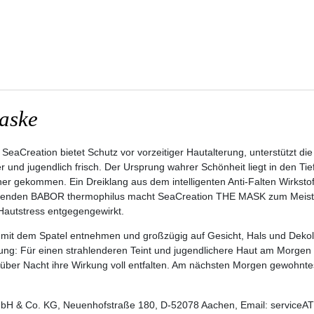
aske
SeaCreation bietet Schutz vor vorzeitiger Hautalterung, unterstützt di
ter und jugendlich frisch. Der Ursprung wahrer Schönheit liegt in den
r gekommen. Ein Dreiklang aus dem intelligenten Anti-Falten Wirkstoff
erenden BABOR thermophilus macht SeaCreation THE MASK zum Meiste
 Hautstress entgegengewirkt.
mit dem Spatel entnehmen und großzügig auf Gesicht, Hals und Dekoll
ung: Für einen strahlenderen Teint und jugendlichere Haut am Morge
er Nacht ihre Wirkung voll entfalten. Am nächsten Morgen gewohntes 
H & Co. KG, Neuenhofstraße 180, D-52078 Aachen, Email: serviceAT