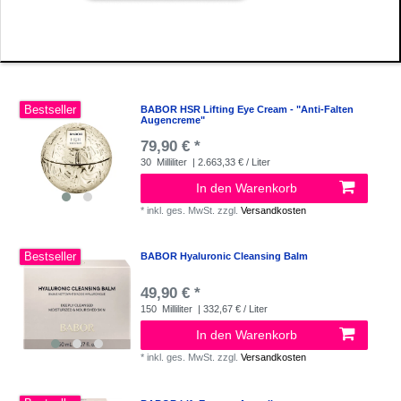
Bestseller
BABOR HSR Lifting Eye Cream - "Anti-Falten
Augencreme"
79,90 € *
30
Milliliter
| 2.663,33 € / Liter
In den Warenkorb
*
inkl. ges. MwSt.
zzgl.
Versandkosten
Bestseller
BABOR Hyaluronic Cleansing Balm
49,90 € *
150
Milliliter
| 332,67 € / Liter
In den Warenkorb
*
inkl. ges. MwSt.
zzgl.
Versandkosten