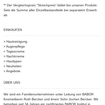
** Der Vergleichspreis "Streichpreis" bildet bei unseren Produkt-
Sets die Summe aller Einzelbestandteile bei separatem Erwerb
ab.
EINKAUFEN
>
Hautreinigung
>
Augenpflege
>
Tagescreme
>
Nachtcreme
>
Hauttypen
>
Neuheiten
>
Angebote
ÜBER UNS
Wir sind ein Familienunternehmen unter Leitung von BABOR
Kosmetikerin Ruth Bercker und ihrem Sohn Jochen Bercker. Wir
betreiben seit 34 Jahren ein
zertifiziertes
BABOR Institut in