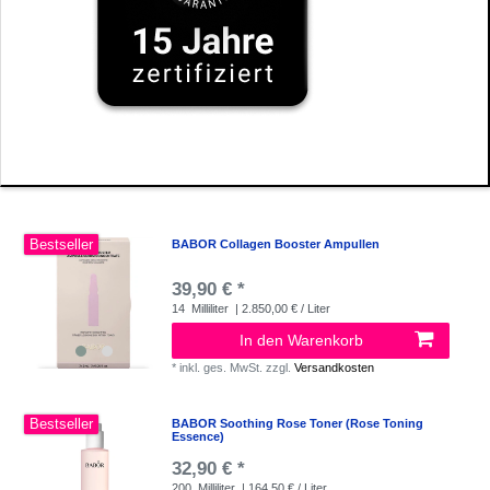
Bestseller
BABOR Collagen Booster Ampullen
39,90 € *
14
Milliliter
| 2.850,00 € / Liter
In den Warenkorb
*
inkl. ges. MwSt.
zzgl.
Versandkosten
Bestseller
BABOR Soothing Rose Toner (Rose Toning
Essence)
32,90 € *
200
Milliliter
| 164,50 € / Liter