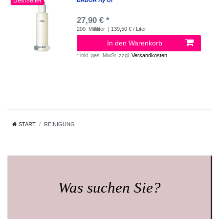
Bestseller
BABOR Hy Öl
27,90 € *
200
Milliliter
| 139,50 € / Liter
In den Warenkorb
*
inkl. ges. MwSt.
zzgl.
Versandkosten
START
REINIGUNG
Was suchen Sie?