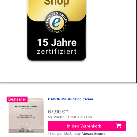
Bestseller
BABOR Moisturizing Cream
67,90 € *
50
Milliliter
| 1.358,00 € / Liter
In den Warenkorb
*
inkl. ges. MwSt.
zzgl.
Versandkosten