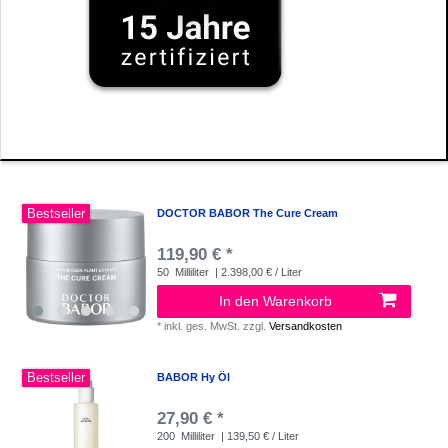
Bestseller
DOCTOR BABOR The Cure Cream
119,90 € *
50
Milliliter
| 2.398,00 € / Liter
In den Warenkorb
*
inkl. ges. MwSt.
zzgl.
Versandkosten
Bestseller
BABOR Hy Öl
27,90 € *
200
Milliliter
| 139,50 € / Liter