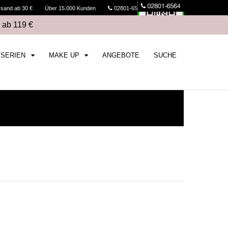
rsand ab 30 €
Über 15.000 Kunden
02801-6564
Kasse
 ab 119 €
TSERIEN
MAKE UP
ANGEBOTE
SUCHE