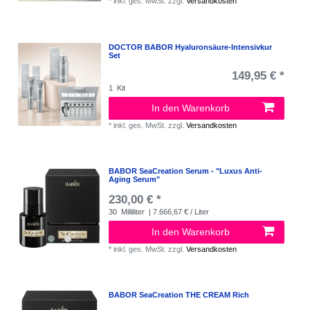
*
inkl. ges. MwSt.
zzgl.
Versandkosten
DOCTOR BABOR Hyaluronsäure-Intensivkur
Set
149,95 € *
1
Kit
In den Warenkorb
*
inkl. ges. MwSt.
zzgl.
Versandkosten
BABOR SeaCreation Serum - "Luxus Anti-
Aging Serum"
230,00 € *
30
Milliliter
| 7.666,67 € / Liter
In den Warenkorb
*
inkl. ges. MwSt.
zzgl.
Versandkosten
BABOR SeaCreation THE CREAM Rich