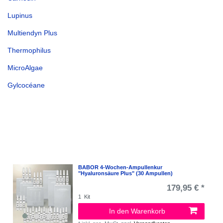
Lupinus
Multiendyn Plus
Thermophilus
MicroAlgae
Gylcocéane
BABOR 4-Wochen-Ampullenkur
"Hyaluronsäure Plus" (30 Ampullen)
179,95 € *
1
Kit
In den Warenkorb