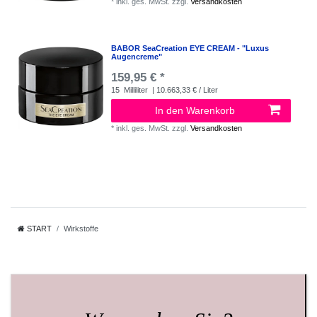
*
inkl. ges. MwSt.
zzgl.
Versandkosten
BABOR SeaCreation EYE CREAM - "Luxus
Augencreme"
159,95 € *
15
Milliliter
| 10.663,33 € / Liter
In den Warenkorb
*
inkl. ges. MwSt.
zzgl.
Versandkosten
START
Wirkstoffe