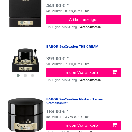
449,00 € *
50
Milliliter
| 8.980,00 € / Liter
Artikel anzeigen
*
inkl. ges. MwSt.
zzgl.
Versandkosten
BABOR SeaCreation THE CREAM
399,00 € *
50
Milliliter
| 7.980,00 € / Liter
In den Warenkorb
*
inkl. ges. MwSt.
zzgl.
Versandkosten
BABOR SeaCreation Maske - "Luxus
Crememaske"
189,00 € *
50
Milliliter
| 3.780,00 € / Liter
In den Warenkorb