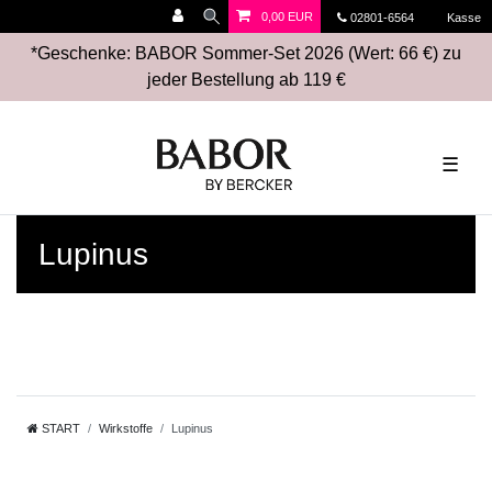
0,00 EUR
02801-6564
Kasse
*Geschenke: BABOR Sommer-Set 2026 (Wert: 66 €) zu
jeder Bestellung ab 119 €
☰
Lupinus
START
Wirkstoffe
Lupinus