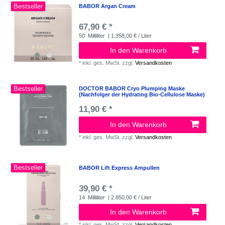
Bestseller
BABOR Argan Cream
67,90 € *
50
Milliliter
| 1.358,00 € / Liter
In den Warenkorb
*
inkl. ges. MwSt.
zzgl.
Versandkosten
Bestseller
DOCTOR BABOR Cryo Plumping Maske
(Nachfolger der Hydrating Bio-Cellulose Maske)
11,90 € *
In den Warenkorb
*
inkl. ges. MwSt.
zzgl.
Versandkosten
Bestseller
BABOR Lift Express Ampullen
39,90 € *
14
Milliliter
| 2.850,00 € / Liter
In den Warenkorb
*
inkl. ges. MwSt.
zzgl.
Versandkosten