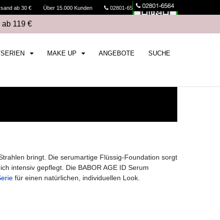
rsand ab 30 €
Über 15.000 Kunden
02801-6564
Kasse
 ab 119 €
TSERIEN
MAKE UP
ANGEBOTE
SUCHE
Strahlen bringt. Die serumartige Flüssig-Foundation sorgt
gleich intensiv gepflegt. Die BABOR AGE ID Serum
erie
für einen natürlichen, individuellen Look.