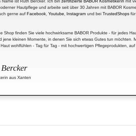
 Name ist Ruth Bercker. Ich bin
zertifizierte BABOR Kosmetikerin
mit vi
oderner Hautpflege und arbeite seit über 30 Jahren mit BABOR Kosme
uch gerne auf
Facebook
,
Youtube
,
Instagram
und bei
TrustedShops
für
e Shop finden Sie viele hochwirksame BABOR Produkte - für jedes Hau
jene kleinen Momente, in denen Sie sich etwas Gutes tun möchten. M
r Haut wohlfühlen - Tag für Tag - mit hochwertigen Pflegeprodukten, auf
 Bercker
erin aus Xanten