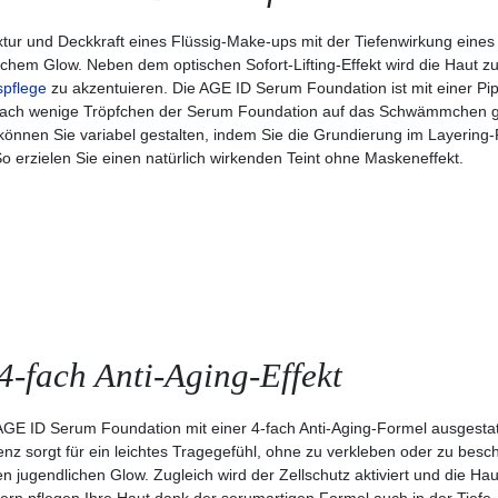
ur und Deckkraft eines Flüssig-Make-ups mit der Tiefenwirkung eine
em Glow. Neben dem optischen Sofort-Lifting-Effekt wird die Haut zug
pflege
zu akzentuieren. Die AGE ID Serum Foundation ist mit einer P
infach wenige Tröpfchen der Serum Foundation auf das Schwämmchen geb
 können Sie variabel gestalten, indem Sie die Grundierung im Layerin
 erzielen Sie einen natürlich wirkenden Teint ohne Maskeneffekt.
4-fach Anti-Aging-Effekt
 AGE ID Serum Foundation mit einer 4-fach Anti-Aging-Formel ausgestatt
istenz sorgt für ein leichtes Tragegefühl, ohne zu verkleben oder zu be
nen jugendlichen Glow. Zugleich wird der Zellschutz aktiviert und die Ha