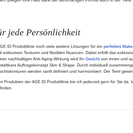
rn pflegen Ihre Haut dank der serumartigen Formel auch in der Tiefe.
 jede Persönlichkeit
E ID Produktlinie noch viele weitere Lösungen für ein
perfektes Make
mit exklusiven Texturen und flexiblen Nuancen. Dabei erfüllt das exklus
ner nachhaltigen Anti-Aging-Wirkung wird Ihr
Gesicht
von innen und au
staltbare Auftragekonzept Skin & Shape. Durch individuell zusammenges
ichtskonturen werden sanft definiert und harmonisiert. Der Teint gewin
Produkten der AGE ID Produktlinie bin ich jederzeit gern für Sie da.
finden.