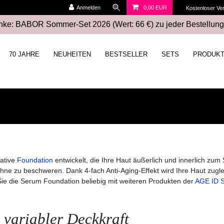
Anmelden
0,00 EUR
Kostenloser Ve
ke: BABOR Sommer-Set 2026 (Wert: 66 €) zu jeder Bestellung
70 JAHRE
NEUHEITEN
BESTSELLER
SETS
PRODUK
ative
Foundation
entwickelt, die Ihre Haut äußerlich und innerlich zum 
k, ohne zu beschweren. Dank 4-fach Anti-Aging-Effekt wird Ihre Haut zu
 Sie die Serum Foundation beliebig mit weiteren Produkten der
AGE ID S
 variabler Deckkraft