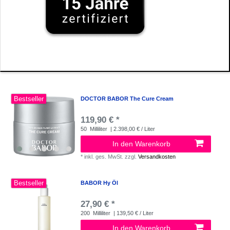
Bestseller
DOCTOR BABOR The Cure Cream
119,90 € *
50
Milliliter
| 2.398,00 € / Liter
In den Warenkorb
*
inkl. ges. MwSt.
zzgl.
Versandkosten
Bestseller
BABOR Hy Öl
27,90 € *
200
Milliliter
| 139,50 € / Liter
In den Warenkorb