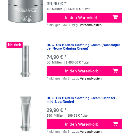
39,90 € *
15
Milliliter
| 2.660,00 € / Liter
In den Warenkorb
*
inkl. ges. MwSt.
zzgl.
Versandkosten
Neuheit
DOCTOR BABOR Soothing Cream (Nachfolger
der Neuro Calming Cream)
74,90 € *
50
Milliliter
| 1.498,00 € / Liter
In den Warenkorb
*
inkl. ges. MwSt.
zzgl.
Versandkosten
DOCTOR BABOR Soothing Cream Cleanser -
mild & parfümfrei
29,90 € *
150
Milliliter
| 199,33 € / Liter
In den Warenkorb
*
inkl. ges. MwSt.
zzgl.
Versandkosten