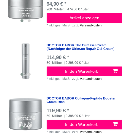
94,90 € *
200
Milliliter
| 474,50 € / Liter
Artikel anzeigen
*
inkl. ges. MwSt.
zzgl.
Versandkosten
DOCTOR BABOR The Cure Gel Cream
(Nachfolger der Ultimate Repair Gel-Cream)
114,90 € *
50
Milliliter
| 2.298,00 € / Liter
In den Warenkorb
*
inkl. ges. MwSt.
zzgl.
Versandkosten
DOCTOR BABOR Collagen-Peptide Booster
Cream Rich
119,90 € *
50
Milliliter
| 2.398,00 € / Liter
In den Warenkorb
*
inkl. ges. MwSt.
zzgl.
Versandkosten