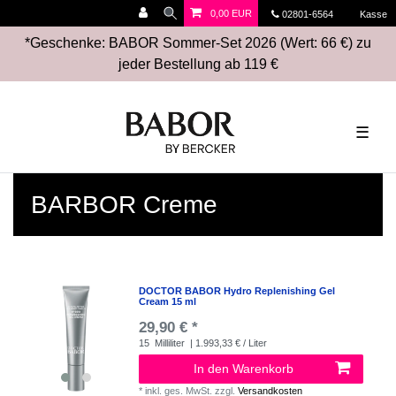
0,00 EUR
02801-6564
Kasse
*Geschenke: BABOR Sommer-Set 2026 (Wert: 66 €) zu
jeder Bestellung ab 119 €
☰
BARBOR Creme
DOCTOR BABOR Hydro Replenishing Gel
Cream 15 ml
29,90 € *
15
Milliliter
| 1.993,33 € / Liter
In den Warenkorb
*
inkl. ges. MwSt.
zzgl.
Versandkosten