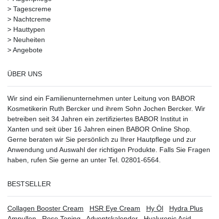
>
Tagescreme
>
Nachtcreme
>
Hauttypen
>
Neuheiten
>
Angebote
ÜBER UNS
Wir sind ein Familienunternehmen unter Leitung von BABOR
Kosmetikerin Ruth Bercker und ihrem Sohn Jochen Bercker. Wir
betreiben seit 34 Jahren ein
zertifiziertes
BABOR Institut in
Xanten
und seit über 16 Jahren einen BABOR Online Shop.
Gerne beraten wir Sie persönlich zu Ihrer Hautpflege und zur
Anwendung und Auswahl der richtigen Produkte. Falls Sie Fragen
haben, rufen Sie gerne an unter Tel. 02801-6564.
BESTSELLER
Collagen Booster Cream
HSR Eye Cream
Hy Öl
Hydra Plus
Ampullen
Rose Toning
Adventskalender
Hyaluronic Acid