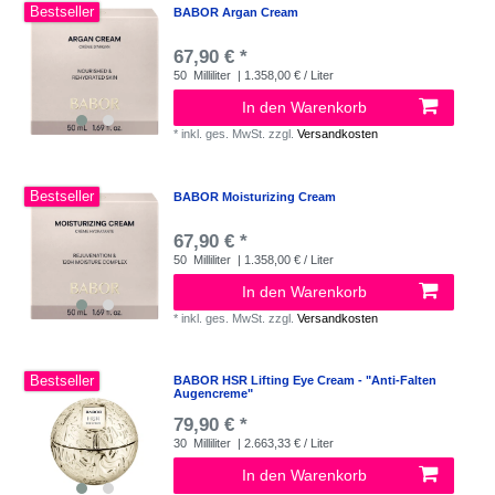
Bestseller
BABOR Argan Cream
67,90 € *
50
Milliliter
| 1.358,00 € / Liter
In den Warenkorb
*
inkl. ges. MwSt.
zzgl.
Versandkosten
Bestseller
BABOR Moisturizing Cream
67,90 € *
50
Milliliter
| 1.358,00 € / Liter
In den Warenkorb
*
inkl. ges. MwSt.
zzgl.
Versandkosten
Bestseller
BABOR HSR Lifting Eye Cream - "Anti-Falten
Augencreme"
79,90 € *
30
Milliliter
| 2.663,33 € / Liter
In den Warenkorb