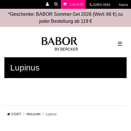
0,00 EUR
02801-6564
Kasse
*Geschenke: BABOR Sommer-Set 2026 (Wert: 66 €) zu
jeder Bestellung ab 119 €
☰
Lupinus
START
Wirkstoffe
Lupinus