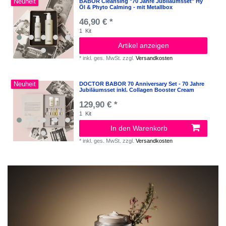
Neuheit
BABOR Cleansing "70 Jahre Jubiläumsset" Hy
Öl & Phyto Calming - mit Metallbox
46,90 € *
1
Kit
Artikel anzeigen
*
inkl. ges. MwSt.
zzgl.
Versandkosten
Neuheit
DOCTOR BABOR 70 Anniversary Set - 70 Jahre
Jubiläumsset inkl. Collagen Booster Cream
129,90 € *
1
Kit
In den Warenkorb
*
inkl. ges. MwSt.
zzgl.
Versandkosten