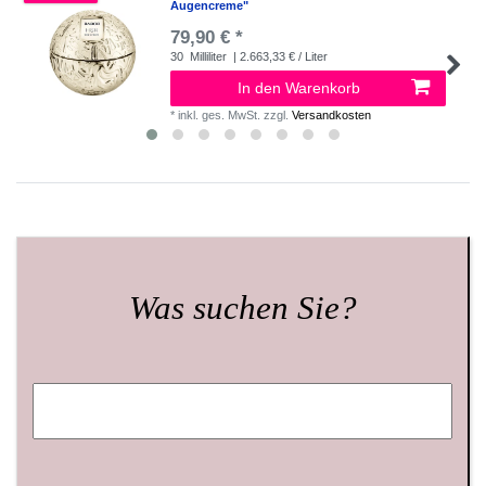
Augencreme"
79,90 € *
30
Milliliter
| 2.663,33 € / Liter
In den Warenkorb
*
inkl. ges. MwSt.
zzgl.
Versandkosten
Was suchen Sie?