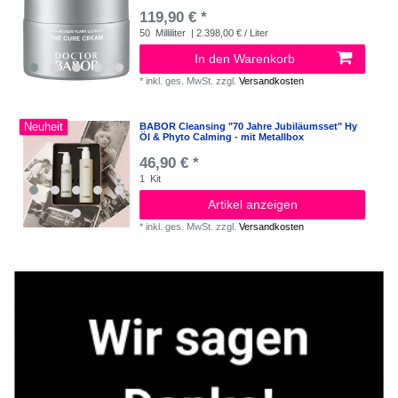
119,90 € *
50
Milliliter
| 2.398,00 € / Liter
In den Warenkorb
*
inkl. ges. MwSt.
zzgl.
Versandkosten
Neuheit
BABOR Cleansing "70 Jahre Jubiläumsset" Hy
Öl & Phyto Calming - mit Metallbox
46,90 € *
1
Kit
Artikel anzeigen
*
inkl. ges. MwSt.
zzgl.
Versandkosten