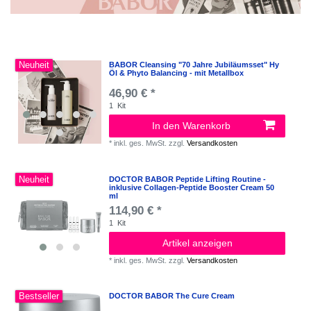
Neuheit
BABOR Cleansing "70 Jahre Jubiläumsset" Hy
Öl & Phyto Balancing - mit Metallbox
46,90 € *
1
Kit
In den Warenkorb
*
inkl. ges. MwSt.
zzgl.
Versandkosten
Neuheit
DOCTOR BABOR Peptide Lifting Routine -
inklusive Collagen-Peptide Booster Cream 50
ml
114,90 € *
1
Kit
Artikel anzeigen
*
inkl. ges. MwSt.
zzgl.
Versandkosten
Bestseller
DOCTOR BABOR The Cure Cream