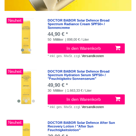
Neuheit
DOCTOR BABOR Solar Defence Broad
Spectrum Radiance Cream SPF50+ /
Sonnencreme
44,90 € *
50
Milliliter
| 898,00 € / Liter
In den Warenkorb
*
inkl. ges. MwSt.
zzgl.
Versandkosten
Neuheit
DOCTOR BABOR Solar Defence Broad
Spectrum Hydration Serum SPF50+ /
"Feuchtigkeits-Sonnenserum"
49,90 € *
30
Milliliter
| 1.663,33 € / Liter
In den Warenkorb
*
inkl. ges. MwSt.
zzgl.
Versandkosten
Neuheit
DOCTOR BABOR Solar Defence After Sun
Recovery Lotion / "After Sun
Feuchtigkeitslotion"