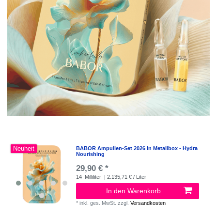
Neuheit
BABOR Ampullen-Set 2026 in Metallbox - Hydra
Nourishing
29,90 € *
14
Milliliter
| 2.135,71 € / Liter
In den Warenkorb
*
inkl. ges. MwSt.
zzgl.
Versandkosten