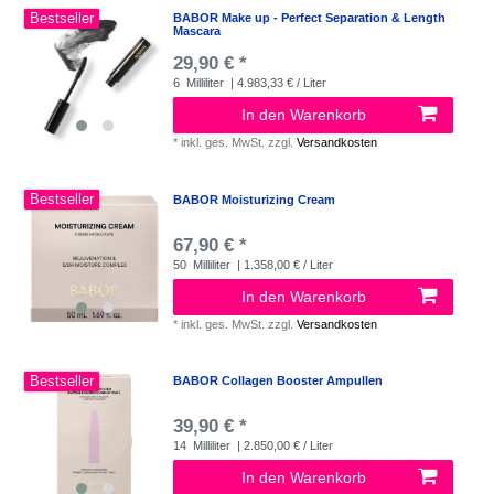
Bestseller
BABOR Make up - Perfect Separation & Length
Mascara
29,90 € *
6
Milliliter
| 4.983,33 € / Liter
In den Warenkorb
*
inkl. ges. MwSt.
zzgl.
Versandkosten
Bestseller
BABOR Moisturizing Cream
67,90 € *
50
Milliliter
| 1.358,00 € / Liter
In den Warenkorb
*
inkl. ges. MwSt.
zzgl.
Versandkosten
Bestseller
BABOR Collagen Booster Ampullen
39,90 € *
14
Milliliter
| 2.850,00 € / Liter
In den Warenkorb