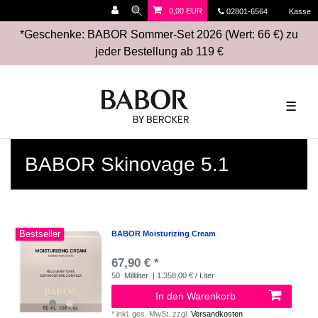
0,00 EUR
02801-6564
Kasse
*Geschenke: BABOR Sommer-Set 2026 (Wert: 66 €) zu
jeder Bestellung ab 119 €
☰
BABOR Skinovage 5.1
Bestseller
BABOR Moisturizing Cream
67,90 € *
50
Milliliter
| 1.358,00 € / Liter
In den Warenkorb
*
inkl. ges. MwSt.
zzgl.
Versandkosten