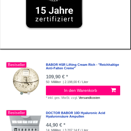
Bestseller
BABOR HSR Lifting Cream Rich - "Reichhaltige
Anti-Falten Creme"
109,90 € *
50
Milliliter
| 2.198,00 € / Liter
In den Warenkorb
*
inkl. ges. MwSt.
zzgl.
Versandkosten
Bestseller
DOCTOR BABOR 10D Hyaluronic Acid
Hyaluronsäure Ampullen
44,90 € *
14
Milliliter
| 3.207,14 € / Liter