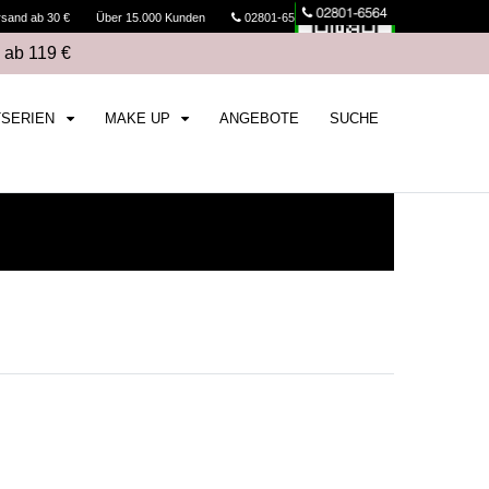
rsand ab 30 €
Über 15.000 Kunden
02801-6564
Kasse
 ab 119 €
TSERIEN
MAKE UP
ANGEBOTE
SUCHE