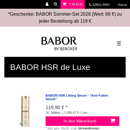
0,00 EUR
02801-6564
Kasse
*Geschenke: BABOR Sommer-Set 2026 (Wert: 66 €) zu
jeder Bestellung ab 119 €
☰
BABOR HSR de Luxe
BABOR HSR Lifting Serum - "Anti-Falten
Serum"
119,90 € *
30
Milliliter
| 3.996,67 € / Liter
In den Warenkorb
*
inkl. ges. MwSt.
zzgl.
Versandkosten