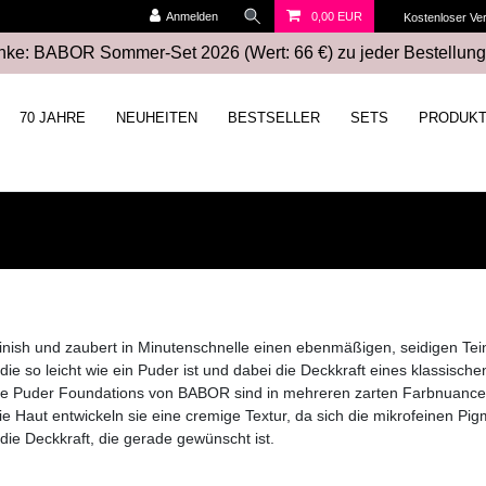
Anmelden
0,00 EUR
Kostenloser Ve
ke: BABOR Sommer-Set 2026 (Wert: 66 €) zu jeder Bestellung
70 JAHRE
NEUHEITEN
BESTSELLER
SETS
PRODUK
inish und zaubert in Minutenschnelle einen ebenmäßigen, seidigen Tei
 so leicht wie ein Puder ist und dabei die Deckkraft eines klassische
ie Puder Foundations von BABOR sind in mehreren zarten Farbnuancen e
e Haut entwickeln sie eine cremige Textur, da sich die mikrofeinen P
ie Deckkraft, die gerade gewünscht ist.