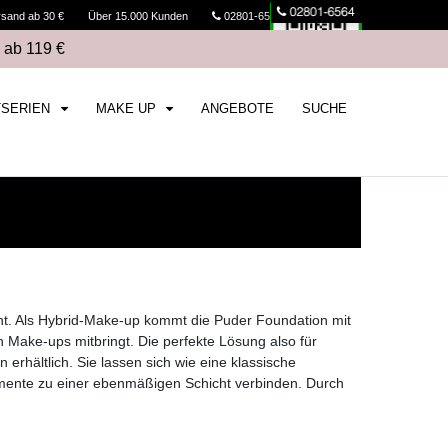
rsand ab 30 €
Über 15.000 Kunden
02801-6564
Kasse
 ab 119 €
TSERIEN
MAKE UP
ANGEBOTE
SUCHE
nt. Als Hybrid-Make-up kommt die Puder Foundation mit
n Make-ups mitbringt. Die perfekte Lösung also für
rhältlich. Sie lassen sich wie eine klassische
igmente zu einer ebenmäßigen Schicht verbinden. Durch