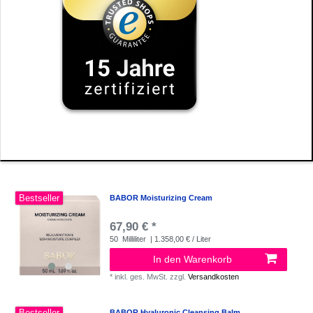
Bestseller
BABOR Moisturizing Cream
67,90 € *
50
Milliliter
| 1.358,00 € / Liter
In den Warenkorb
*
inkl. ges. MwSt.
zzgl.
Versandkosten
Bestseller
BABOR Hyaluronic Cleansing Balm