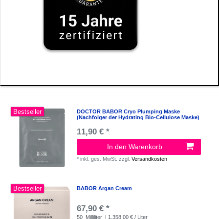
Bestseller
DOCTOR BABOR Cryo Plumping Maske
(Nachfolger der Hydrating Bio-Cellulose Maske)
11,90 € *
In den Warenkorb
*
inkl. ges. MwSt.
zzgl.
Versandkosten
Bestseller
BABOR Argan Cream
67,90 € *
50
Milliliter
| 1.358,00 € / Liter