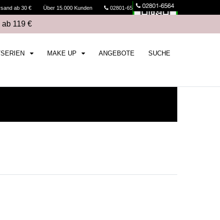
rsand ab 30 €
Über 15.000 Kunden
02801-6564
Kasse
 ab 119 €
TSERIEN
MAKE UP
ANGEBOTE
SUCHE