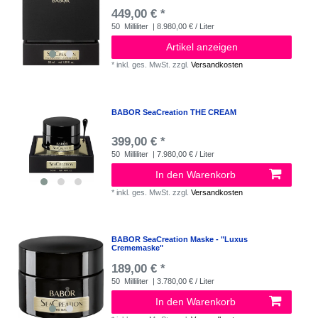
449,00 € *
50
Milliliter
| 8.980,00 € / Liter
Artikel anzeigen
*
inkl. ges. MwSt.
zzgl.
Versandkosten
BABOR SeaCreation THE CREAM
399,00 € *
50
Milliliter
| 7.980,00 € / Liter
In den Warenkorb
*
inkl. ges. MwSt.
zzgl.
Versandkosten
BABOR SeaCreation Maske - "Luxus
Crememaske"
189,00 € *
50
Milliliter
| 3.780,00 € / Liter
In den Warenkorb