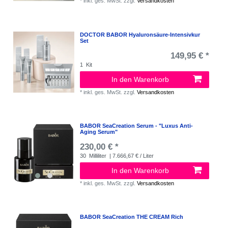
*
inkl. ges. MwSt.
zzgl.
Versandkosten
DOCTOR BABOR Hyaluronsäure-Intensivkur
Set
149,95 € *
1
Kit
In den Warenkorb
*
inkl. ges. MwSt.
zzgl.
Versandkosten
BABOR SeaCreation Serum - "Luxus Anti-
Aging Serum"
230,00 € *
30
Milliliter
| 7.666,67 € / Liter
In den Warenkorb
*
inkl. ges. MwSt.
zzgl.
Versandkosten
BABOR SeaCreation THE CREAM Rich