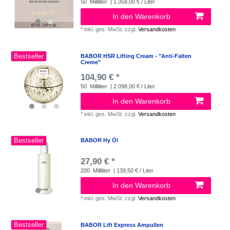
50
Milliliter
| 1.358,00 € / Liter
In den Warenkorb
*
inkl. ges. MwSt.
zzgl.
Versandkosten
Bestseller
BABOR HSR Lifting Cream - "Anti-Falten
Creme"
104,90 € *
50
Milliliter
| 2.098,00 € / Liter
In den Warenkorb
*
inkl. ges. MwSt.
zzgl.
Versandkosten
Bestseller
BABOR Hy Öl
27,90 € *
200
Milliliter
| 139,50 € / Liter
In den Warenkorb
*
inkl. ges. MwSt.
zzgl.
Versandkosten
Bestseller
BABOR Lift Express Ampullen