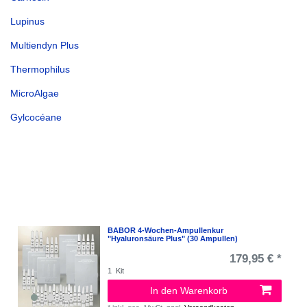
Lupinus
Multiendyn Plus
Thermophilus
MicroAlgae
Gylcocéane
BABOR 4-Wochen-Ampullenkur
"Hyaluronsäure Plus" (30 Ampullen)
179,95 € *
1
Kit
In den Warenkorb