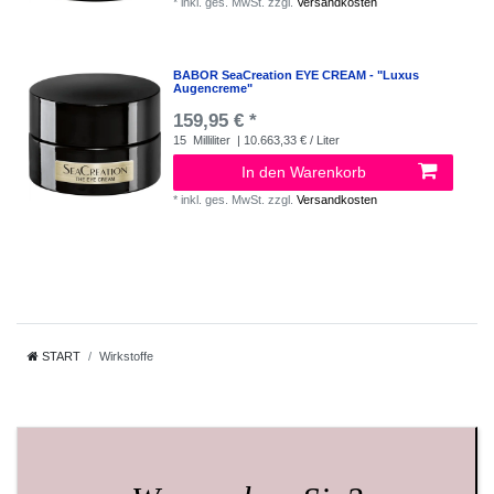
*
inkl. ges. MwSt.
zzgl.
Versandkosten
BABOR SeaCreation EYE CREAM - "Luxus
Augencreme"
159,95 € *
15
Milliliter
| 10.663,33 € / Liter
In den Warenkorb
*
inkl. ges. MwSt.
zzgl.
Versandkosten
START
Wirkstoffe