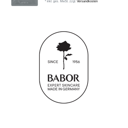
*
inkl. ges. MwSt.
zzgl.
Versandkosten