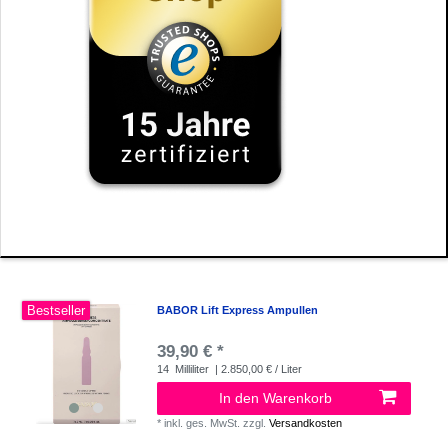
Bestseller
BABOR Lift Express Ampullen
39,90 € *
14
Milliliter
| 2.850,00 € / Liter
In den Warenkorb
*
inkl. ges. MwSt.
zzgl.
Versandkosten