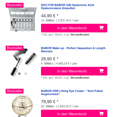
Bestseller
DOCTOR BABOR 10D Hyaluronic Acid
Hyaluronsäure Ampullen
44,90 € *
14
Milliliter
| 3.207,14 € / Liter
In den Warenkorb
*
inkl. ges. MwSt.
zzgl.
Versandkosten
Bestseller
BABOR Make up - Perfect Separation & Length
Mascara
29,90 € *
6
Milliliter
| 4.983,33 € / Liter
In den Warenkorb
*
inkl. ges. MwSt.
zzgl.
Versandkosten
Bestseller
BABOR HSR Lifting Eye Cream - "Anti-Falten
Augencreme"
79,90 € *
30
Milliliter
| 2.663,33 € / Liter
In den Warenkorb