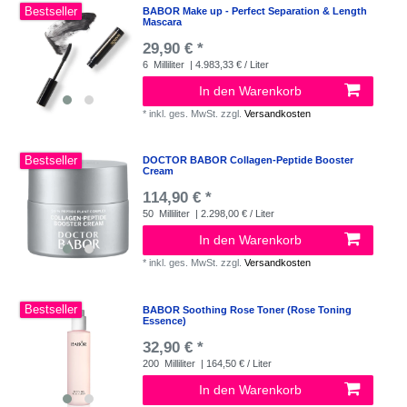
Bestseller
BABOR Make up - Perfect Separation & Length
Mascara
29,90 € *
6
Milliliter
| 4.983,33 € / Liter
In den Warenkorb
*
inkl. ges. MwSt.
zzgl.
Versandkosten
Bestseller
DOCTOR BABOR Collagen-Peptide Booster
Cream
114,90 € *
50
Milliliter
| 2.298,00 € / Liter
In den Warenkorb
*
inkl. ges. MwSt.
zzgl.
Versandkosten
Bestseller
BABOR Soothing Rose Toner (Rose Toning
Essence)
32,90 € *
200
Milliliter
| 164,50 € / Liter
In den Warenkorb