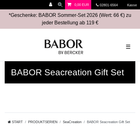
0,00 EUR
02801-6564
Kasse
*Geschenke: BABOR Sommer-Set 2026 (Wert: 66 €) zu
jeder Bestellung ab 119 €
☰
BABOR Seacreation Gift Set
START
PRODUKTSERIEN
SeaCreation
BABOR Seacreation Gift Set