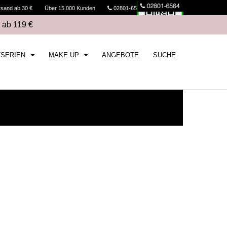
rsand ab 30 €
Über 15.000 Kunden
02801-6564
Kasse
 ab 119 €
TSERIEN
MAKE UP
ANGEBOTE
SUCHE