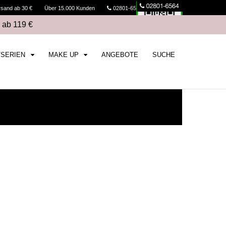
rsand ab 30 €
Über 15.000 Kunden
02801-6564
Kasse
 ab 119 €
TSERIEN
MAKE UP
ANGEBOTE
SUCHE