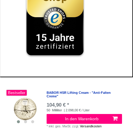
Bestseller
BABOR HSR Lifting Cream - "Anti-Falten
Creme"
104,90 € *
50
Milliliter
| 2.098,00 € / Liter
In den Warenkorb
*
inkl. ges. MwSt.
zzgl.
Versandkosten