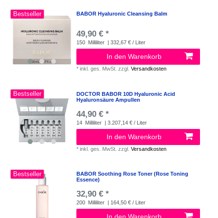
Bestseller
BABOR Hyaluronic Cleansing Balm
49,90 € *
150
Milliliter
| 332,67 € / Liter
In den Warenkorb
*
inkl. ges. MwSt.
zzgl.
Versandkosten
Bestseller
DOCTOR BABOR 10D Hyaluronic Acid
Hyaluronsäure Ampullen
44,90 € *
14
Milliliter
| 3.207,14 € / Liter
In den Warenkorb
*
inkl. ges. MwSt.
zzgl.
Versandkosten
Bestseller
BABOR Soothing Rose Toner (Rose Toning
Essence)
32,90 € *
200
Milliliter
| 164,50 € / Liter
In den Warenkorb