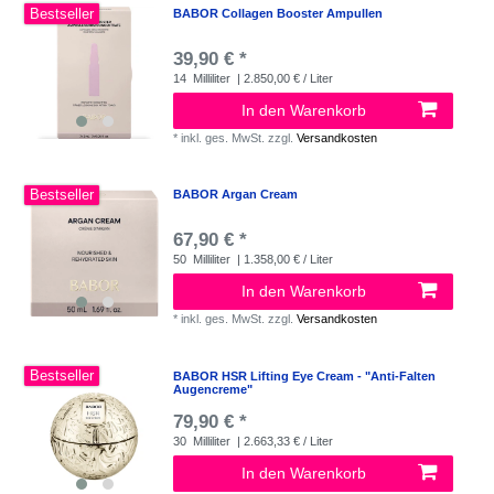
Bestseller
BABOR Collagen Booster Ampullen
39,90 € *
14
Milliliter
| 2.850,00 € / Liter
In den Warenkorb
*
inkl. ges. MwSt.
zzgl.
Versandkosten
Bestseller
BABOR Argan Cream
67,90 € *
50
Milliliter
| 1.358,00 € / Liter
In den Warenkorb
*
inkl. ges. MwSt.
zzgl.
Versandkosten
Bestseller
BABOR HSR Lifting Eye Cream - "Anti-Falten
Augencreme"
79,90 € *
30
Milliliter
| 2.663,33 € / Liter
In den Warenkorb