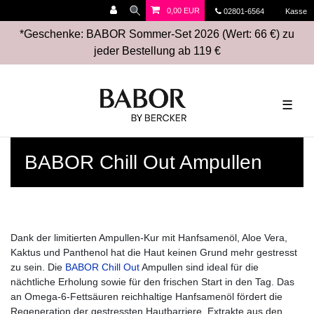
0,00 EUR
02801-6564
Kasse
*Geschenke: BABOR Sommer-Set 2026 (Wert: 66 €) zu
jeder Bestellung ab 119 €
☰
BABOR Chill Out Ampullen
Dank der limitierten Ampullen-Kur mit Hanfsamenöl, Aloe Vera,
Kaktus und Panthenol hat die Haut keinen Grund mehr gestresst
zu sein. Die
BABOR Chill Out
Ampullen sind ideal für die
nächtliche Erholung sowie für den frischen Start in den Tag. Das
an
Omega-6-Fettsäuren
reichhaltige Hanfsamenöl fördert die
Regeneration der gestressten Hautbarriere. Extrakte aus den