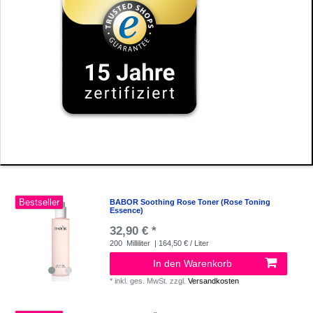
Bestseller
BABOR Soothing Rose Toner (Rose Toning
Essence)
32,90 € *
200
Milliliter
| 164,50 € / Liter
In den Warenkorb
*
inkl. ges. MwSt.
zzgl.
Versandkosten